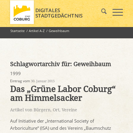
DIGITALES
STADTGEDÄCHTNIS
Startseite
/
Artikel A-Z
/
Geweihbaum
Schlagwortarchiv für:
Geweihbaum
1999
Eintrag vom
30. Januar 2015
Das „Grüne Labor Coburg“
am Himmelsacker
Artikel von Bürgern
,
Ort
,
Vereine
Auf Initiative der „International Society of
Arboriculture“ (ISA) und des Vereins „Baumschutz