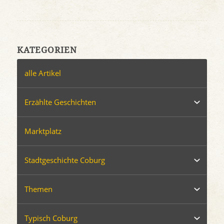
KATEGORIEN
alle Artikel
Erzählte Geschichten
Marktplatz
Stadtgeschichte Coburg
Themen
Typisch Coburg