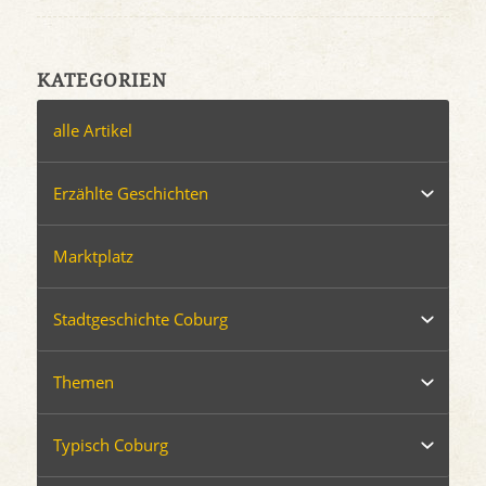
KATEGORIEN
alle Artikel
Erzählte Geschichten
Marktplatz
Stadtgeschichte Coburg
Themen
Typisch Coburg