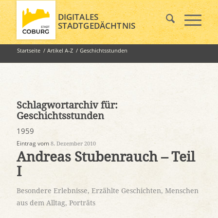
DIGITALES
STADTGEDÄCHTNIS
Startseite
/
Artikel A-Z
/
Geschichtsstunden
Schlagwortarchiv für:
Geschichtsstunden
1959
Eintrag vom
8. Dezember 2010
Andreas Stubenrauch – Teil
I
Besondere Erlebnisse
,
Erzählte Geschichten
,
Menschen
aus dem Alltag
,
Porträts