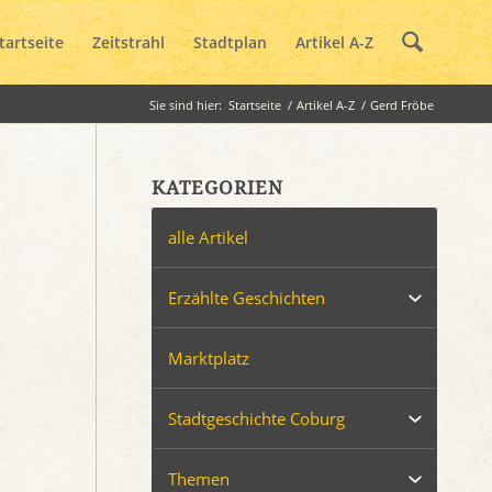
tartseite
Zeitstrahl
Stadtplan
Artikel A-Z
Sie sind hier:
Startseite
/
Artikel A-Z
/
Gerd Fröbe
KATEGORIEN
alle Artikel
Erzählte Geschichten
Marktplatz
Stadtgeschichte Coburg
Themen