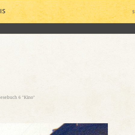
IS
S
esebuch 6 "Kino"