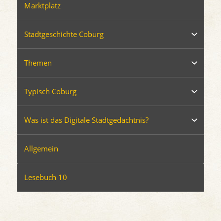
Marktplatz
Stadtgeschichte Coburg
Themen
Typisch Coburg
Was ist das Digitale Stadtgedächtnis?
Allgemein
Lesebuch 10