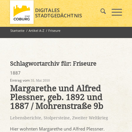
DIGITALES
STADTGEDÄCHTNIS
Startseite
/
Artikel A-Z
/
Friseure
Schlagwortarchiv für:
Friseure
1887
Eintrag vom
31. Mai 2010
Margarethe und Alfred
Plessner, geb. 1892 und
1887 / Mohrenstraße 9b
Lebensberichte
,
Stolpersteine
,
Zweiter Weltkrieg
Hier wohnten Margarethe und Alfred Plessner.