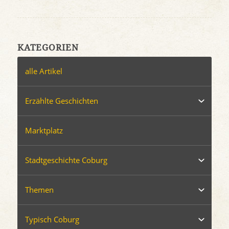
KATEGORIEN
alle Artikel
Erzählte Geschichten
Marktplatz
Stadtgeschichte Coburg
Themen
Typisch Coburg