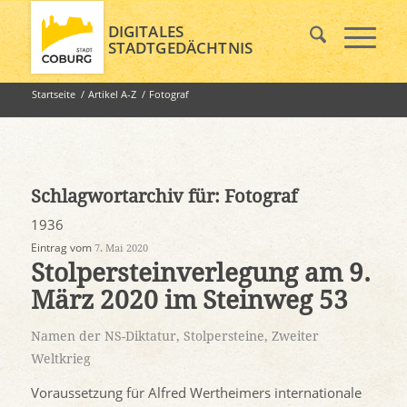
DIGITALES
STADTGEDÄCHTNIS
Startseite
/
Artikel A-Z
/
Fotograf
Schlagwortarchiv für:
Fotograf
1936
Eintrag vom
7. Mai 2020
Stolpersteinverlegung am 9.
März 2020 im Steinweg 53
Namen der NS-Diktatur
,
Stolpersteine
,
Zweiter
Weltkrieg
Voraussetzung für Alfred Wertheimers internationale