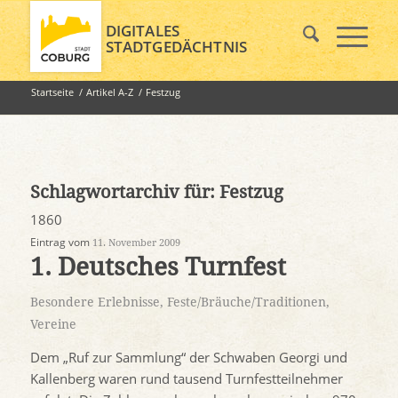
DIGITALES
STADTGEDÄCHTNIS
Startseite
/
Artikel A-Z
/
Festzug
Schlagwortarchiv für:
Festzug
1860
Eintrag vom
11. November 2009
1. Deutsches Turnfest
Besondere Erlebnisse
,
Feste/Bräuche/Traditionen
,
Vereine
Dem „Ruf zur Sammlung“ der Schwaben Georgi und
Kallenberg waren rund tausend Turnfestteilnehmer