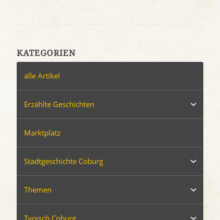
KATEGORIEN
alle Artikel
Erzählte Geschichten
Marktplatz
Stadtgeschichte Coburg
Themen
Typisch Coburg