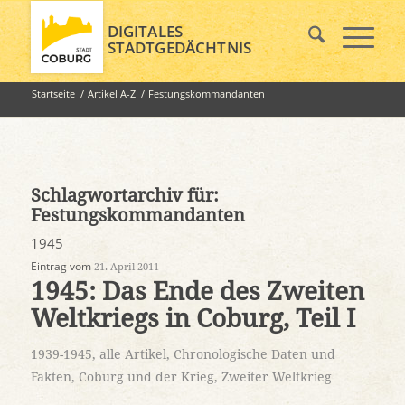
DIGITALES
STADTGEDÄCHTNIS
Startseite
/
Artikel A-Z
/
Festungskommandanten
Schlagwortarchiv für:
Festungskommandanten
1945
Eintrag vom
21. April 2011
1945: Das Ende des Zweiten
Weltkriegs in Coburg, Teil I
1939-1945
,
alle Artikel
,
Chronologische Daten und
Fakten
,
Coburg und der Krieg
,
Zweiter Weltkrieg