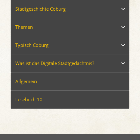
Stadtgeschichte Coburg
Themen
Typisch Coburg
Was ist das Digitale Stadtgedächtnis?
Allgemein
Lesebuch 10