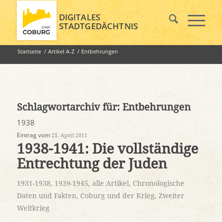
DIGITALES
STADTGEDÄCHTNIS
Startseite
/
Artikel A-Z
/
Entbehrungen
Schlagwortarchiv für:
Entbehrungen
1938
Eintrag vom
21. April 2011
1938-1941: Die vollständige
Entrechtung der Juden
1931-1938
,
1939-1945
,
alle Artikel
,
Chronologische
Daten und Fakten
,
Coburg und der Krieg
,
Zweiter
Weltkrieg