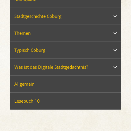
Stadtgeschichte Coburg
Themen
Typisch Coburg
Was ist das Digitale Stadtgedächtnis?
Allgemein
Lesebuch 10