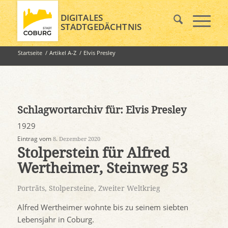
DIGITALES
STADTGEDÄCHTNIS
Startseite
/
Artikel A-Z
/
Elvis Presley
Schlagwortarchiv für:
Elvis Presley
1929
Eintrag vom
8. Dezember 2020
Stolperstein für Alfred
Wertheimer, Steinweg 53
Porträts
,
Stolpersteine
,
Zweiter Weltkrieg
Alfred Wertheimer wohnte bis zu seinem siebten
Lebensjahr in Coburg.