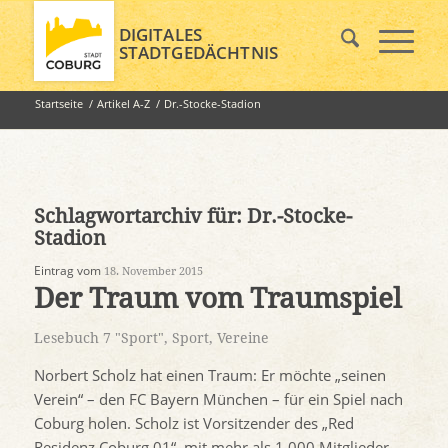
DIGITALES
STADTGEDÄCHTNIS
Startseite
/
Artikel A-Z
/
Dr.-Stocke-Stadion
Schlagwortarchiv für:
Dr.-Stocke-
Stadion
Eintrag vom
18. November 2015
Der Traum vom Traumspiel
Lesebuch 7 "Sport"
,
Sport
,
Vereine
Norbert Scholz hat einen Traum: Er möchte „seinen
Verein“ – den FC Bayern München – für ein Spiel nach
Coburg holen. Scholz ist Vorsitzender des „Red
Residenz Coburg 01“, mit mehr als 1.000 Mitglieder