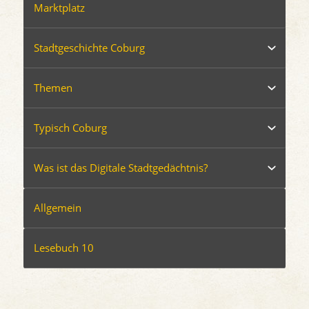
Marktplatz
Stadtgeschichte Coburg
Themen
Typisch Coburg
Was ist das Digitale Stadtgedächtnis?
Allgemein
Lesebuch 10