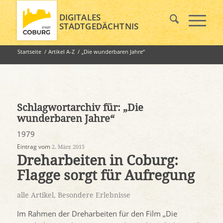
DIGITALES
STADTGEDÄCHTNIS
Startseite
/
Artikel A-Z
/
„Die wunderbaren Jahre“
Schlagwortarchiv für:
„Die
wunderbaren Jahre“
1979
Eintrag vom
2. März 2015
Dreharbeiten in Coburg:
Flagge sorgt für Aufregung
alle Artikel
,
Besondere Erlebnisse
Im Rahmen der Dreharbeiten für den Film „Die