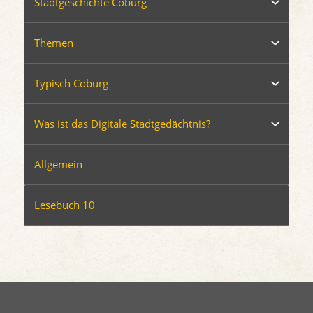
Stadtgeschichte Coburg
Themen
Typisch Coburg
Was ist das Digitale Stadtgedächtnis?
Allgemein
Lesebuch 10