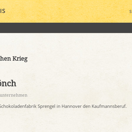
IS
S
chen Krieg
önch
sunternehmen
Schokoladenfabrik Sprengel in Hannover den Kaufmannsberuf.