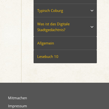
Typisch Coburg
Was ist das Digitale
Stadtgedächtnis?
Allgemein
Lesebuch 10
Mitmachen
Impressum