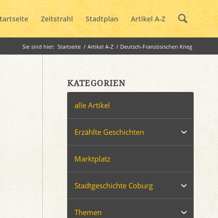
tartseite
Zeitstrahl
Stadtplan
Artikel A-Z
Sie sind hier:
Startseite
/
Artikel A-Z
/
Deutsch-Französischen Krieg
KATEGORIEN
alle Artikel
Erzählte Geschichten
Marktplatz
Stadtgeschichte Coburg
Themen