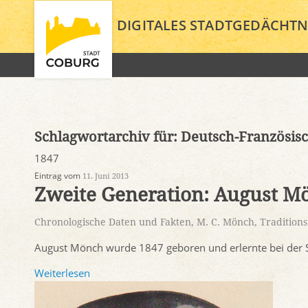
DIGITALES STADTGEDÄCHTN
Schlagwortarchiv für:
Deutsch-Französis
1847
Eintrag vom
11. Juni 2013
Zweite Generation: August M
Chronologische Daten und Fakten
,
M. C. Mönch
,
Tradition
August Mönch wurde 1847 geboren und erlernte bei der 
Weiterlesen