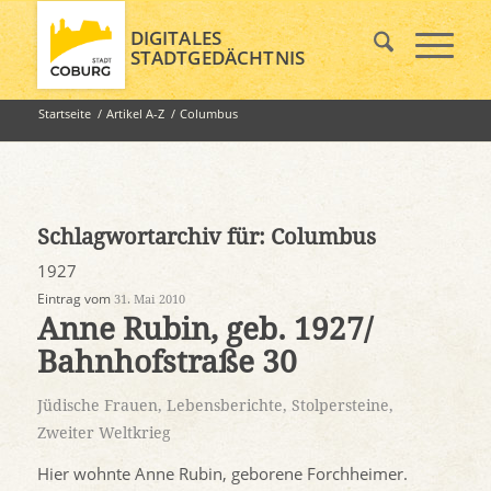
DIGITALES
STADTGEDÄCHTNIS
Startseite
/
Artikel A-Z
/
Columbus
Schlagwortarchiv für:
Columbus
1927
Eintrag vom
31. Mai 2010
Anne Rubin, geb. 1927/
Bahnhofstraße 30
Jüdische Frauen
,
Lebensberichte
,
Stolpersteine
,
Zweiter Weltkrieg
Hier wohnte Anne Rubin, geborene Forchheimer.