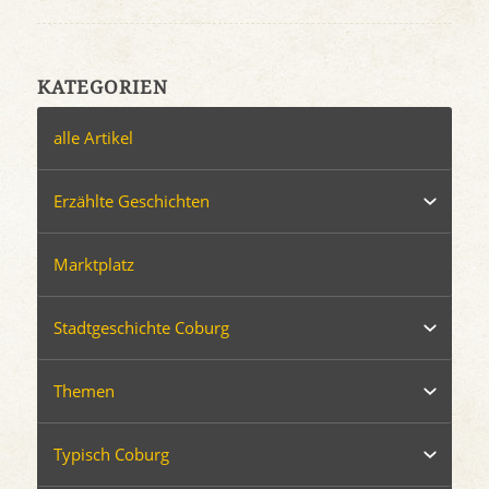
KATEGORIEN
alle Artikel
Erzählte Geschichten
Marktplatz
Stadtgeschichte Coburg
Themen
Typisch Coburg