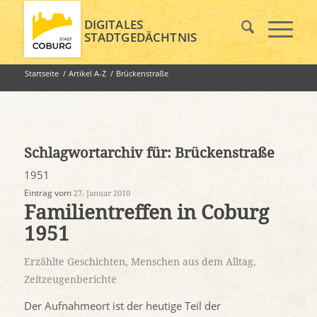
DIGITALES
STADTGEDÄCHTNIS
Startseite
/
Artikel A-Z
/
Brückenstraße
Schlagwortarchiv für:
Brückenstraße
1951
Eintrag vom
27. Januar 2010
Familientreffen in Coburg
1951
Erzählte Geschichten
,
Menschen aus dem Alltag
,
Zeitzeugenberichte
Der Aufnahmeort ist der heutige Teil der