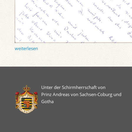
weiterlesen
Unter der Schirmherrschaft von
Prinz Andreas von Sachsen-Coburg und
Gotha