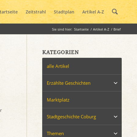
tartseite
Zeitstrahl
Stadtplan
Artikel A-Z
Sie sind hier:
Startseite
/
Artikel A-Z
/
Brief
KATEGORIEN
alle Artikel
Erzählte Geschichten
Marktplatz
r
Stadtgeschichte Coburg
Themen