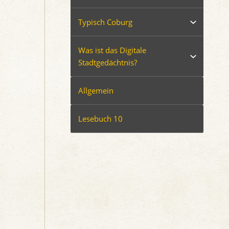
Typisch Coburg
Was ist das Digitale
Stadtgedächtnis?
Allgemein
Lesebuch 10