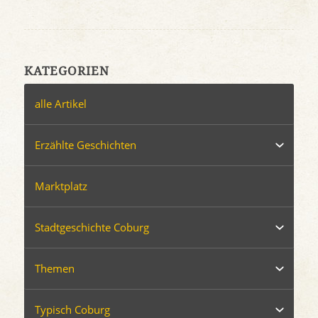
KATEGORIEN
alle Artikel
Erzählte Geschichten
Marktplatz
Stadtgeschichte Coburg
Themen
Typisch Coburg