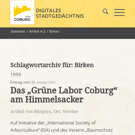
DIGITALES
STADTGEDÄCHTNIS
Startseite
/
Artikel A-Z
/
Birken
Schlagwortarchiv für:
Birken
1999
Eintrag vom
30. Januar 2015
Das „Grüne Labor Coburg“
am Himmelsacker
Artikel von Bürgern
,
Ort
,
Vereine
Auf Initiative der „International Society of
Arboriculture“ (ISA) und des Vereins „Baumschutz