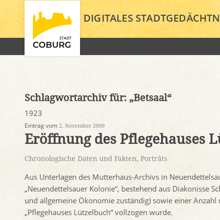
DIGITALES STADTGEDÄCHTN
Schlagwortarchiv für:
„Betsaal“
1923
Eintrag vom
2. November 2009
Eröffnung des Pflegehauses L
Chronologische Daten und Fakten
,
Porträts
Aus Unterlagen des Mutterhaus-Archivs in Neuendettelsau
„Neuendettelsauer Kolonie“, bestehend aus Diakonisse Sch
und allgemeine Ökonomie zuständig) sowie einer Anzahl mä
„Pflegehauses Lützelbuch“ vollzogen wurde.