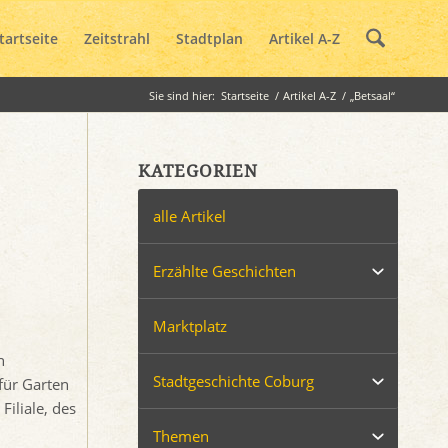
tartseite
Zeitstrahl
Stadtplan
Artikel A-Z
Sie sind hier:
Startseite
/
Artikel A-Z
/
„Betsaal“
KATEGORIEN
alle Artikel
Erzählte Geschichten
Marktplatz
n
Stadtgeschichte Coburg
für Garten
iliale, des
Themen