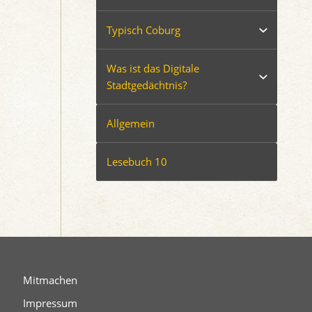
Typisch Coburg
Was ist das Digitale
Stadtgedächtnis?
Allgemein
Lesebuch 10
Mitmachen
Impressum