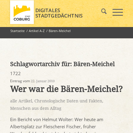
DIGITALES
STADTGEDÄCHTNIS
Startseite
/
Artikel A-Z
/
Bären-Meichel
Schlagwortarchiv für:
Bären-Meichel
1722
Eintrag vom
22. Januar 2010
Wer war die Bären-Meichel?
alle Artikel
,
Chronologische Daten und Fakten
,
Menschen aus dem Alltag
Ein Bericht von Helmut Wolter: Wer heute am
Albertsplatz zur Fleischerei Fischer, früher