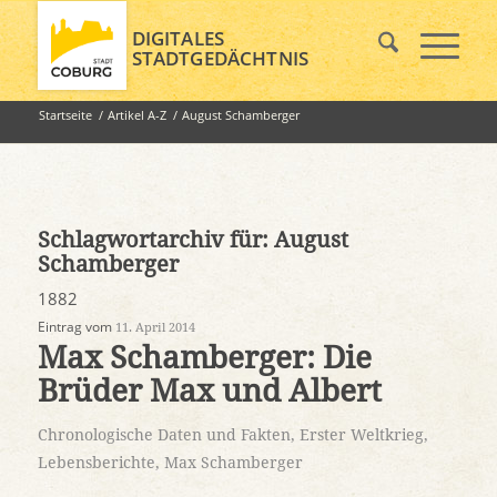
DIGITALES
STADTGEDÄCHTNIS
Startseite
/
Artikel A-Z
/
August Schamberger
Schlagwortarchiv für:
August
Schamberger
1882
Eintrag vom
11. April 2014
Max Schamberger: Die
Brüder Max und Albert
Chronologische Daten und Fakten
,
Erster Weltkrieg
,
Lebensberichte
,
Max Schamberger