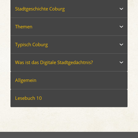
Stadtgeschichte Coburg
Themen
Typisch Coburg
Was ist das Digitale Stadtgedächtnis?
Allgemein
Lesebuch 10