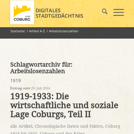
DIGITALES
STADTGEDÄCHTNIS
Startseite
/
Artikel A-Z
/
Arbeitslosenzahlen
Schlagwortarchiv für:
Arbeitslosenzahlen
1919
Eintrag vom
29. Juli 2014
1919-1933: Die
wirtschaftliche und soziale
Lage Coburgs, Teil II
alle Artikel
,
Chronologische Daten und Fakten
,
Coburg
1918 bis 1945
,
Coburg und der Krieg