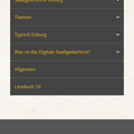
Themen
Typisch Coburg
Was ist das Digitale Stadtgedächtnis?
Allgemein
Lesebuch 10