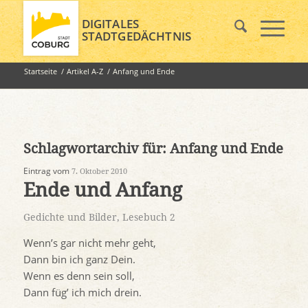
DIGITALES
STADTGEDÄCHTNIS
Startseite
/
Artikel A-Z
/
Anfang und Ende
Schlagwortarchiv für:
Anfang und Ende
Eintrag vom
7. Oktober 2010
Ende und Anfang
Gedichte und Bilder
,
Lesebuch 2
Wenn’s gar nicht mehr geht,
Dann bin ich ganz Dein.
Wenn es denn sein soll,
Dann füg’ ich mich drein.