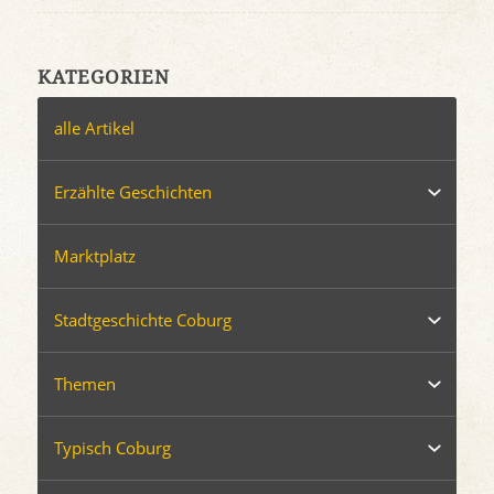
KATEGORIEN
alle Artikel
Erzählte Geschichten
Marktplatz
Stadtgeschichte Coburg
Themen
Typisch Coburg