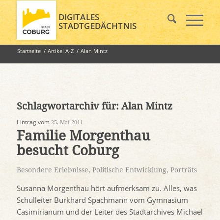
DIGITALES
STADTGEDÄCHTNIS
Startseite
/
Artikel A-Z
/
Alan Mintz
Schlagwortarchiv für:
Alan Mintz
Eintrag vom
25. Mai 2011
Familie Morgenthau
besucht Coburg
Besondere Erlebnisse
,
Politische Entwicklung
,
Porträts
Susanna Morgenthau hört aufmerksam zu. Alles, was
Schulleiter Burkhard Spachmann vom Gymnasium
Casimirianum und der Leiter des Stadtarchives Michael