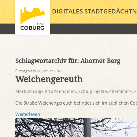
DIGITALES STADTGEDÄCHTN
Schlagwortarchiv für:
Ahorner Berg
Eintrag vom
24. Januar 2018
Weichengereuth
Merkwürdige Straßennamen
,
Schulprojekte/P-Seminare
,
S
Die Straße Weichengereuth befindet sich im südlichen 
Weiterlesen