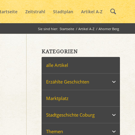
tartseite
Zeitstrahl
Stadtplan
Artikel A-Z
Sie sind hier:
Startseite
/
Artikel A-Z
/
Ahorner Berg
KATEGORIEN
alle Artikel
Erzählte Geschichten
Marktplatz
Stadtgeschichte Coburg
Themen