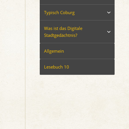
Typisch Coburg
Was ist das Digitale
Stadtgedächtnis?
Allgemein
Lesebuch 10