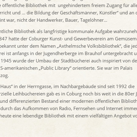
 öffentliche Bibliothek mit ungehindertem freiem Zugang für all
rricht und … die Bildung der Geschäftsmänner, Künstler“ und an 
nt war, nicht der Handwerker, Bauer, Tagelöhner…
fentliche Bibliothek als langfristige kommunale Aufgabe wahrzun
n. 1847 hatte der Coburger Kunst- und Gewerbeverein am Gemüsem
 bekannt unter dem Namen „Axthelmsche Volksbibliothek“, die je
ei ist anfangs in der Jugendherberge im Brauhof untergebracht 
 1945 wurde der Umbau der Stadtbücherei auch inspiriert von de
-amerikanischen „Public Library“ orientierte. Sie war im Palais
 zog.
 Haus“ in der Herrngasse, im Nachbargebäude sind seit 1992 die
ielle Leihbüchereien gab es in Coburg noch bis weit in die 80er 
nd differenzierten Bestand einer modernen öffentlichen Bibliot
 durch das Aufkommen von Radio, Fernsehen und Internet imme
 heute eine lebendige Bibliothek mit einem vielfältigen Angebot v