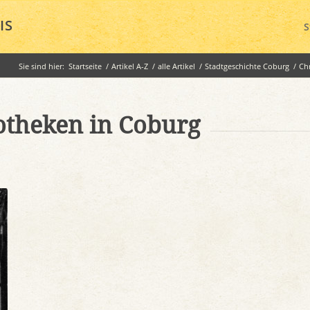
IS
S
Sie sind hier:
Startseite
/
Artikel A-Z
/
alle Artikel
/
Stadtgeschichte Coburg
/
Ch
iotheken in Coburg