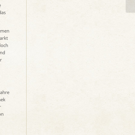
e
das
ehmen
arkt
doch
und
r
Jahre
hek
r
on