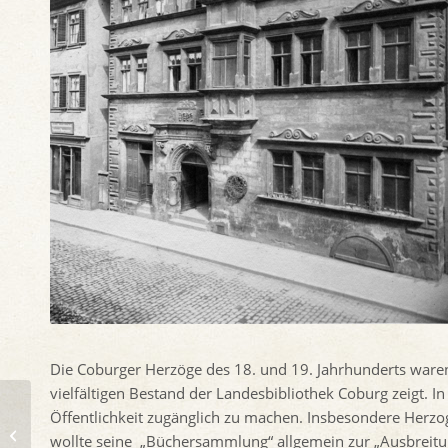
Die Coburger Herzöge des 18. und 19. Jahrhunderts ware
vielfältigen Bestand der Landesbibliothek Coburg zeigt. I
„Zeitgeschichte für den
Öffentlichkeit zugänglich zu machen. Insbesondere Herzo
kleinen Mann“ – Das
wollte seine „Büchersammlung“ allgemein zur „Ausbreitun
Ehepaar Niermann