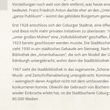
Vorstellungen noch weit von dem entfernt, was heute eine
und...
bedeutet. Franz Friedrich Anton dachte eher an den „Unte
„ganze Publikum“ – womit das gebildete Bürgertum gemei
Erst 1928 entschloss sich der Coburger Stadtrat, eine öf
und diese nicht mehr privaten Initiativen zu überlasse
„unter großen Mühen“ eine „Volksbibliothek“ geschaffen,
1923 bereits geschlossen werden musste. Die Stadtbücher
zieht 1930 in ein städtisches Gebäude am Steinweg. Nach
Bibliothek des „Amerikahauses“, die sich am Modell der US
Edinburgh untergebracht, wohin dann die Stadtbibliothek
1967 zieht die Stadtbibliothek in das sogenannte „Schöne
Musik- und Zeitschriftenabteilung untergebracht. Kommerz
– wenngleich deren Angebot nicht mit dem umfassenden u
konkurrieren konnte. Obwohl der Gebrauch von Büchern
wieder Einbrüche erlebt hat, ist die Stadtbücherei Coburg
80.000 Medien