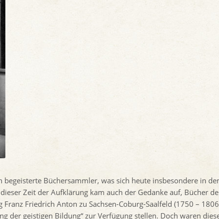
n begeisterte Büchersammler, was sich heute insbesondere in d
n dieser Zeit der Aufklärung kam auch der Gedanke auf, Bücher de
g Franz Friedrich Anton zu Sachsen-Coburg-Saalfeld (1750 – 1806
g der geistigen Bildung“ zur Verfügung stellen. Doch waren dies