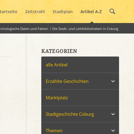
tartseite
Zeitstrahl
Stadtplan
Artikel A-Z
ronologische Daten und Fakten
/
Die Stadt- und Leihbibliotheken in Coburg
KATEGORIEN
alle Artikel
Erzählte Geschichten
Marktplatz
Stadtgeschichte Coburg
Themen