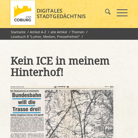
DIGITALES
STADTGEDÄCHTNIS
Startseite
/
Artikel A-Z
/
alle Artikel
/
Themen
/
Lesebuch 8 "Luther, Medien, Pressefreiheit"
/
Lieblingsstorys & Zeitungsaufreger: Kein ICE in meinem
Hinterhof!
Kein ICE in meinem
Hinterhof!