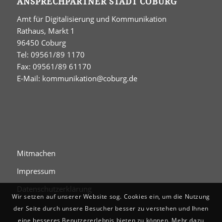
ANSPRECHPARTNER STADT COBURG
Amt für Digitalisierung und Kommunikation
Rathaus, Markt 1
96450 Coburg
Tel: 09561/89 1170
Fax: 09561/89 61170
E-Mail:
kommunikation@coburg.de
Mitmachen
Impressum
Datenschutzerklärung
Wir setzen auf unserer Website sog. Cookies ein, um die Nutzung
der Seite durch unsere Besucher besser zu verstehen und Ihnen
eine besseres Benutzererlebnis bieten zu können. Mehr dazu