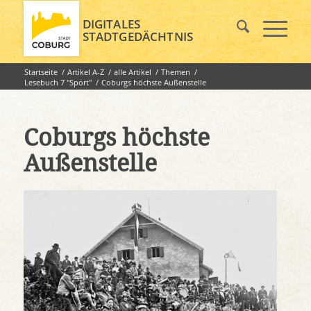
DIGITALES
STADTGEDÄCHTNIS
Startseite
/
Artikel A-Z
/
alle Artikel
/
Themen
/
Lesebuch 7 "Sport"
/
Coburgs höchste Außenstelle
Coburgs höchste
Außenstelle