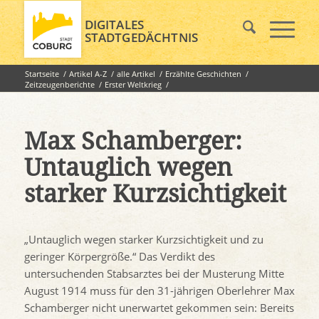
DIGITALES
STADTGEDÄCHTNIS
Startseite
/
Artikel A-Z
/
alle Artikel
/
Erzählte Geschichten
/
Zeitzeugenberichte
/
Erster Weltkrieg
/
Max Schamberger: Untauglich wegen starker Kurzsichtigkeit
Max Schamberger:
Untauglich wegen
starker Kurzsichtigkeit
„Untauglich wegen starker Kurzsichtigkeit und zu
geringer Körpergröße.“ Das Verdikt des
untersuchenden Stabsarztes bei der Musterung Mitte
August 1914 muss für den 31-jährigen Oberlehrer Max
Schamberger nicht unerwartet gekommen sein: Bereits