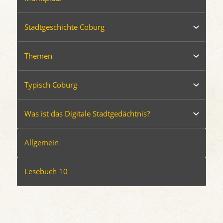
Stadtgeschichte Coburg
Themen
Typisch Coburg
Was ist das Digitale Stadtgedächtnis?
Allgemein
Lesebuch 10