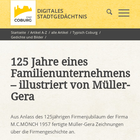
DIGITALES
STADTGEDÄCHTNIS
Startseite
/
Artikel A-Z
/
alle Artikel
/
Typisch Coburg
/
Gedichte und Bilder
/
125 Jahre eines Familienunternehmens – illustriert von Müller-
Ge...
125 Jahre eines
Familienunternehmens
– illustriert von Müller-
Gera
Aus Anlass des 125jährigen Firmenjubiläum der Firma
M.C.MÖNCH 1957 fertigte Müller-Gera Zeichnungen
über die Firmengeschichte an.