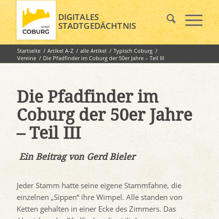
DIGITALES
STADTGEDÄCHTNIS
Startseite
/
Artikel A-Z
/
alle Artikel
/
Typisch Coburg
/
Vereine
/
Die Pfadfinder im Coburg der 50er Jahre – Teil III
Die Pfadfinder im
Coburg der 50er Jahre
– Teil III
Ein Beitrag von Gerd Bieler
Jeder Stamm hatte seine eigene Stammfahne, die
einzelnen „Sippen“ ihre Wimpel. Alle standen von
Ketten gehalten in einer Ecke des Zimmers. Das