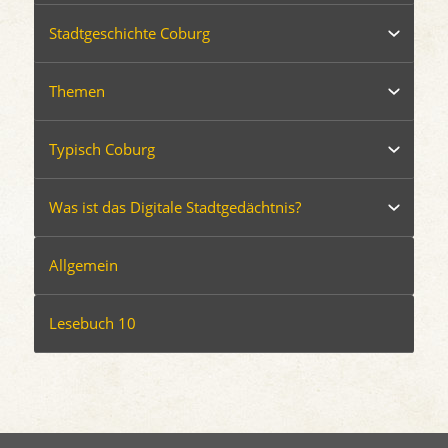
Stadtgeschichte Coburg
Themen
Typisch Coburg
Was ist das Digitale Stadtgedächtnis?
Allgemein
Lesebuch 10