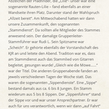
Abzeichen der Pfadfinder, die „Lilie“- unser war eine
sogenannte Rauten-Lilie – fand ebenfalls an einer
Wandseite ihren Platz. Darunter stand der Wahlspruch
„Allzeit bereit“. Am Mittwochabend hatten wir dann
unsere Zusammenkunft, den sogenannten
„Stammdienst“. Da sollten alle Mitglieder des Stammes
anwesend sein. Der damalige Gruppenleiter-
Stammführer war Rudi L. Sein Spitzname war
„Scheich“. Er gehörte ebenfalls der Vorstandschaft des
KJR an und leitete den Abend. Tradition war es, dass
am Stammdienst auch das Stammlied von Gitarren
begleitet, gesungen wurde! „Gleich wie die Möwe……“
war der Titel. Die anderen Gruppenabende fanden an
jeweils verschiedenen Tagen der Woche statt. Das
waren die sogenannten „Sippendienste“. Eine „Sippe“
bestand damals aus ca. 6 bis 8 Jungen. Ein Stamm
wiederum aus 5 bis 8 Sippen. Der „Sippenführer“ stand
der Sippe vor und war unser Ansprechpartner. Er war
auch für uns verantwortlich, wenn wir dann „auf Fahrt“