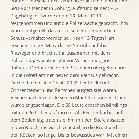
vor der Herrschaft der Nationalsozialisten Stadtrat und
SPD-Vorsitzender in Coburg. Aufgrund seiner SPD-
Zugehörigkeit wurde er am 10. März 1933
festgenommen und auf die Polizeiwache gebracht. Ihm
wurde mitgeteilt, dass er zu seinem persönlichen
Schutz verhaftet worden sei. Nach 13 Tagen Haft
erschien am 23. März der SS-Sturmbannführer
Rittweger und brachte ihn zusammen mit dem
Polizeihauptwachtmeister zur Vernehmung ins
Rathaus. Dort wurde er den SS-Leuten übergeben und
in die Folterkammer neben dem Rathaus gebracht.
Dort befanden sich 15 bis 20 SS-Leute, die mit
Ochsenziemern und Peitschen ausgerüstet waren.
Reichenbacher musste seinen Mantel ausziehen. Dann
wurde er geschlagen. Die SS-Leute droschen blindlings
mit den Peitschen auf ihn ein. Als Reichenbacher auf
dem Boden lag, traten sie ihm mit den Stiefelabsätzen
in den Bauch, ins Geschlechtsteil, in die Brust und in
den Rücken, so lange, bis er bewusstlos war. Mit einem