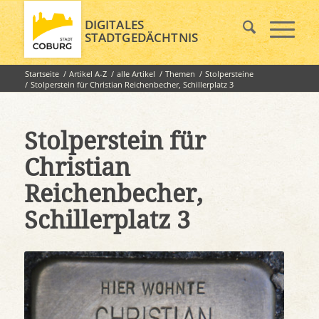
DIGITALES
STADTGEDÄCHTNIS
Startseite
/
Artikel A-Z
/
alle Artikel
/
Themen
/
Stolpersteine
/
Stolperstein für Christian Reichenbecher, Schillerplatz 3
Stolperstein für
Christian
Reichenbecher,
Schillerplatz 3