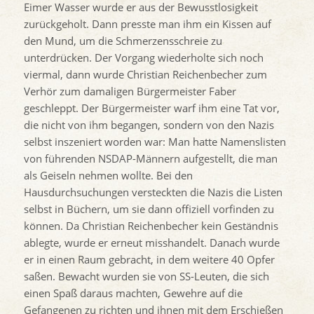
Eimer Wasser wurde er aus der Bewusstlosigkeit
zurückgeholt. Dann presste man ihm ein Kissen auf
den Mund, um die Schmerzensschreie zu
unterdrücken. Der Vorgang wiederholte sich noch
viermal, dann wurde Christian Reichenbecher zum
Verhör zum damaligen Bürgermeister Faber
geschleppt. Der Bürgermeister warf ihm eine Tat vor,
die nicht von ihm begangen, sondern von den Nazis
selbst inszeniert worden war: Man hatte Namenslisten
von führenden NSDAP-Männern aufgestellt, die man
als Geiseln nehmen wollte. Bei den
Hausdurchsuchungen versteckten die Nazis die Listen
selbst in Büchern, um sie dann offiziell vorfinden zu
können. Da Christian Reichenbecher kein Geständnis
ablegte, wurde er erneut misshandelt. Danach wurde
er in einen Raum gebracht, in dem weitere 40 Opfer
saßen. Bewacht wurden sie von SS-Leuten, die sich
einen Spaß daraus machten, Gewehre auf die
Gefangenen zu richten und ihnen mit dem Erschießen