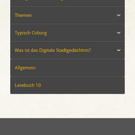
Themen
Typisch Coburg
Was ist das Digitale Stadtgedächtnis?
Allgemein
Lesebuch 10