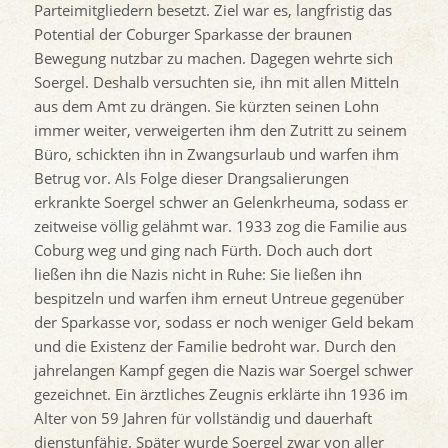
Parteimitgliedern besetzt. Ziel war es, langfristig das
Potential der Coburger Sparkasse der braunen
Bewegung nutzbar zu machen. Dagegen wehrte sich
Soergel. Deshalb versuchten sie, ihn mit allen Mitteln
aus dem Amt zu drängen. Sie kürzten seinen Lohn
immer weiter, verweigerten ihm den Zutritt zu seinem
Büro, schickten ihn in Zwangsurlaub und warfen ihm
Betrug vor. Als Folge dieser Drangsalierungen
erkrankte Soergel schwer an Gelenkrheuma, sodass er
zeitweise völlig gelähmt war. 1933 zog die Familie aus
Coburg weg und ging nach Fürth. Doch auch dort
ließen ihn die Nazis nicht in Ruhe: Sie ließen ihn
bespitzeln und warfen ihm erneut Untreue gegenüber
der Sparkasse vor, sodass er noch weniger Geld bekam
und die Existenz der Familie bedroht war. Durch den
jahrelangen Kampf gegen die Nazis war Soergel schwer
gezeichnet. Ein ärztliches Zeugnis erklärte ihn 1936 im
Alter von 59 Jahren für vollständig und dauerhaft
dienstunfähig. Später wurde Soergel zwar von aller