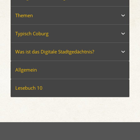
Themen
Typisch Coburg
Was ist das Digitale Stadtgedächtnis?
Allgemein
Lesebuch 10