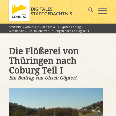
DIGITALES
STADTGEDÄCHTNIS
Startseite
/
Artikel A-Z
/
alle Artikel
/
Typisch Coburg
/
Alte Berufe
/
Die Flößerei von Thüringen nach Coburg Teil I
Die Flößerei von
Thüringen nach
Coburg Teil I
Ein Beitrag von Ulrich Göpfert