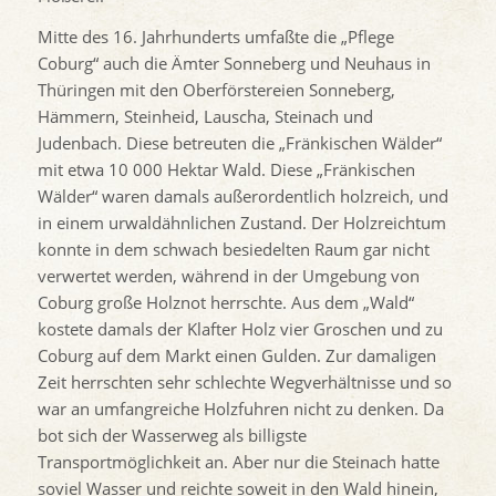
Mitte des 16. Jahrhunderts umfaßte die „Pflege
Coburg“ auch die Ämter Sonneberg und Neuhaus in
Thüringen mit den Oberförstereien Sonneberg,
Hämmern, Steinheid, Lauscha, Steinach und
Judenbach. Diese betreuten die „Fränkischen Wälder“
mit etwa 10 000 Hektar Wald. Diese „Fränkischen
Wälder“ waren damals außerordentlich holzreich, und
in einem urwaldähnlichen Zustand. Der Holzreichtum
konnte in dem schwach besiedelten Raum gar nicht
verwertet werden, während in der Umgebung von
Coburg große Holznot herrschte. Aus dem „Wald“
kostete damals der Klafter Holz vier Groschen und zu
Coburg auf dem Markt einen Gulden. Zur damaligen
Zeit herrschten sehr schlechte Wegverhältnisse und so
war an umfangreiche Holzfuhren nicht zu denken. Da
bot sich der Wasserweg als billigste
Transportmöglichkeit an. Aber nur die Steinach hatte
soviel Wasser und reichte soweit in den Wald hinein,