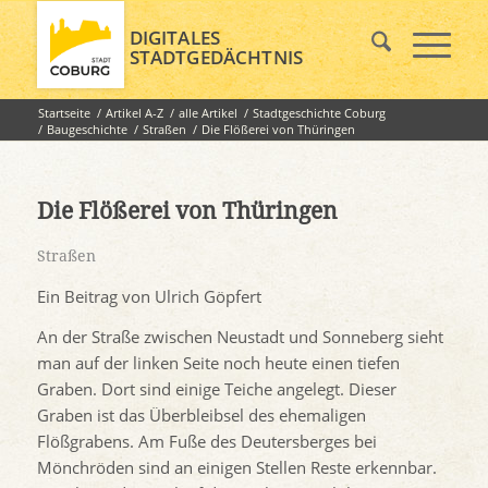
DIGITALES
STADTGEDÄCHTNIS
Startseite
/
Artikel A-Z
/
alle Artikel
/
Stadtgeschichte Coburg
/
Baugeschichte
/
Straßen
/
Die Flößerei von Thüringen
Die Flößerei von Thüringen
Straßen
Ein Beitrag von Ulrich Göpfert
An der Straße zwischen Neustadt und Sonneberg sieht
man auf der linken Seite noch heute einen tiefen
Graben. Dort sind einige Teiche angelegt. Dieser
Graben ist das Überbleibsel des ehemaligen
Flößgrabens. Am Fuße des Deutersberges bei
Mönchröden sind an einigen Stellen Reste erkennbar.