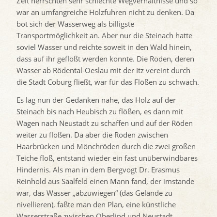
Zeit herrschten sehr schlechte Wegverhältnisse und so
war an umfangreiche Holzfuhren nicht zu denken. Da
bot sich der Wasserweg als billigste
Transportmöglichkeit an. Aber nur die Steinach hatte
soviel Wasser und reichte soweit in den Wald hinein,
dass auf ihr geflößt werden konnte. Die Röden, deren
Wasser ab Rödental-Oeslau mit der Itz vereint durch
die Stadt Coburg fließt, war für das Flößen zu schwach.
Es lag nun der Gedanken nahe, das Holz auf der
Steinach bis nach Heubisch zu flößen, es dann mit
Wagen nach Neustadt zu schaffen und auf der Röden
weiter zu flößen. Da aber die Röden zwischen
Haarbrücken und Mönchröden durch die zwei großen
Teiche floß, entstand wieder ein fast unüberwindbares
Hindernis. Als man in dem Bergvogt Dr. Erasmus
Reinhold aus Saalfeld einen Mann fand, der imstande
war, das Wasser „abzuwiegen“ (das Gelände zu
nivellieren), faßte man den Plan, eine künstliche
Wasserstraße zwischen Oberlind und Neustadt