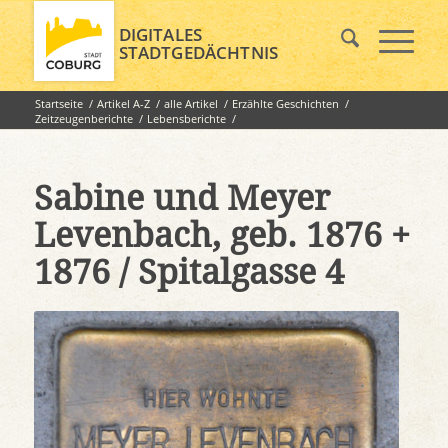
DIGITALES
STADTGEDÄCHTNIS
Startseite
/
Artikel A-Z
/
alle Artikel
/
Erzählte Geschichten
/
Zeitzeugenberichte
/
Lebensberichte
/
Sabine und Meyer Levenbach, geb. 1876 + 1876 / Spitalgasse 4
Sabine und Meyer
Levenbach, geb. 1876 +
1876 / Spitalgasse 4