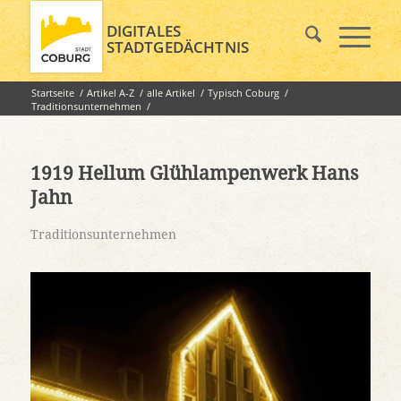
DIGITALES
STADTGEDÄCHTNIS
Startseite
/
Artikel A-Z
/
alle Artikel
/
Typisch Coburg
/
Traditionsunternehmen
/
1919 Hellum Glühlampenwerk Hans Jahn
1919 Hellum Glühlampenwerk Hans
Jahn
Traditionsunternehmen