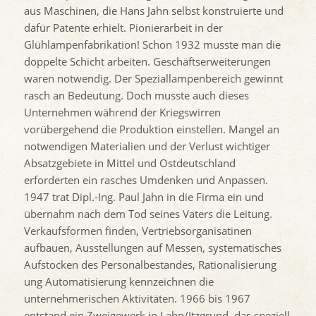
aus Maschinen, die Hans Jahn selbst konstruierte und
dafür Patente erhielt. Pionierarbeit in der
Glühlampenfabrikation! Schon 1932 musste man die
doppelte Schicht arbeiten. Geschäftserweiterungen
waren notwendig. Der Speziallampenbereich gewinnt
rasch an Bedeutung. Doch musste auch dieses
Unternehmen während der Kriegswirren
vorübergehend die Produktion einstellen. Mangel an
notwendigen Materialien und der Verlust wichtiger
Absatzgebiete in Mittel und Ostdeutschland
erforderten ein rasches Umdenken und Anpassen.
1947 trat Dipl.-Ing. Paul Jahn in die Firma ein und
übernahm nach dem Tod seines Vaters die Leitung.
Verkaufsformen finden, Vertriebsorganisatinen
aufbauen, Ausstellungen auf Messen, systematisches
Aufstocken des Personalbestandes, Rationalisierung
ung Automatisierung kennzeichnen die
unternehmerischen Aktivitäten. 1966 bis 1967
entstand ein Zweigewerk in Lahn/Itzgrund, das speziell