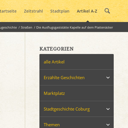
tartseite
Zeitstrahl
Stadtplan
Artikel A-Z
ugeschichte
/
Straßen
/
Die Ausflugsgaststätte Kapelle auf dem Plattenäcker
KATEGORIEN
alle Artikel
Erzählte Geschichten
Marktplatz
Stadtgeschichte Coburg
Themen