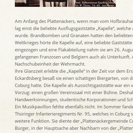
Am Anfang des Plattenäckers, wenn man vom Hofbräuhaus
lag einst die beliebte Ausflugsgaststätte „Kapelle“, welch
wurde. Brandbomben und Granaten hatten den beliebten
Weltkrieges hörte die Kapelle auf, eine beliebte Gaststätt
eingezogen und eine Flakabteilung nahm sie am 26. August
gefangenen Franzosen und Belgiern auch als Unterkunft. 
Nachschubeinheit der Wehrmacht.
Ihre Glanzzeit erlebte die „Kapelle“ in der Zeit vor dem 
Eckardtsberg besaß sie einen schattigen Biergarten, von
Coburg hatte. Die Kapelle als Aussichtsgaststätte war ein 
Vorzug: einen großen Vereinssaal mit einer Bühne. Desha
Handwerksinnungen, studentische Korporationen und Schü
Ein Musikpavillon fehlte ebenfalls nicht. Im Sommer fande
Thüringer Infanterieregiments Nr. 95, welches in Coburg st
weitere Funktion. Sie diente der „Plattenäckergemeinde C
Bürger, in der Hauptsache aber Nachbarn von der „Platten