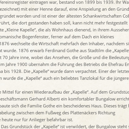
m Vereinsregister eintragen war, bestand von 1899 bis 1939. Ihr W
 bezeichnet) mit einer Henne darauf, eine Anspielung an den Grün
gegründet worden und ist einer der ältesten Schankwirtschaften C
rt, die dort gestanden haben soll, kann nicht mehr festgestellt
te „Kleine Kapelle“, die als Wohnhaus dienend, in ihrem Aussehe
romanische Bogenfenster, ferner auf dem Dach ein kleines
1876 wechselte die Wirtschaft mehrfach den Inhaber, nachdem s
t wurde. 1876 erwarb Ferdinand Gothe aus Stadtilm die „Kapelle
st 70 Jahre inne, wobei das Ansehen, die Größe und die Bedeutun
m Jahre 1900 übernahm die Führung des Betriebs die Ehefrau Em
bis 1928. Die „Kapelle“ wurde dann verpachtet. Einer der letzte
 wurde die „Kapelle“ auch ein beliebtes Tanzlokal für die jüngere
e Mittel für einen Wiederaufbau der „Kapelle“. Auf dem Grundstü
Geschäftsmann Gerhard Alberti ein komfortabler Bungalow erricht
baute sich die Familie Gothe ein bescheidenes Haus. Dieses trägt
ggabelung zwischen dem Fußweg des Plattenäckers Richtung
heute nur für Anlieger befahrbar ist.
Das Grundstück der „Kapelle“ ist verwildert, der Bungalow steht 