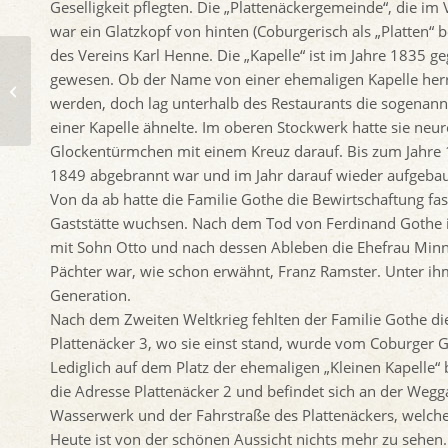
Geselligkeit pflegten. Die „Plattenäckergemeinde“, die i
war ein Glatzkopf von hinten (Coburgerisch als „Platten“
des Vereins Karl Henne. Die „Kapelle“ ist im Jahre 1835 
gewesen. Ob der Name von einer ehemaligen Kapelle herrüh
Erbauung des Schlosses Ernsthöhe
werden, doch lag unterhalb des Restaurants die sogenann
einer Kapelle ähnelte. Im oberen Stockwerk hatte sie neu
Glockentürmchen mit einem Kreuz darauf. Bis zum Jahre 
1849 abgebrannt war und im Jahr darauf wieder aufgebau
Von da ab hatte die Familie Gothe die Bewirtschaftung fa
Gaststätte wuchsen. Nach dem Tod von Ferdinand Gothe i
mit Sohn Otto und nach dessen Ableben die Ehefrau Minna 
Pächter war, wie schon erwähnt, Franz Ramster. Unter ihm
Generation.
Nach dem Zweiten Weltkrieg fehlten der Familie Gothe di
Plattenäcker 3, wo sie einst stand, wurde vom Coburger 
Lediglich auf dem Platz der ehemaligen „Kleinen Kapelle“ 
die Adresse Plattenäcker 2 und befindet sich an der We
Wasserwerk und der Fahrstraße des Plattenäckers, welche 
Heute ist von der schönen Aussicht nichts mehr zu sehen. 