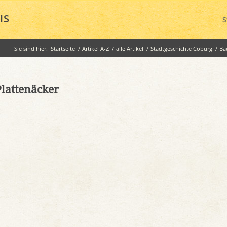
IS
S
Sie sind hier:
Startseite
/
Artikel A-Z
/
alle Artikel
/
Stadtgeschichte Coburg
/
Ba
Plattenäcker