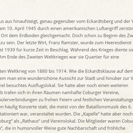
 aus hinaufsteigt, genau gegenüber vom Eckardtsberg und der V
e am 10. April 1945 durch einen amerikanischen Luftangriff zerstör
 Ort dem Erdboden gleichgemacht. Doch schon zu Beginn des Zw
e zu sein. Der letzte Wirt, Franz Ramster, wurde zum Heeresdienst
 1939 für kurze Zeit in Beschlag. Während des Krieges diente si
Am Ende des Zweiten Weltkrieges war sie Quartier für eine
Ersten Weltkrieg von 1880 bis 1914. Wie die Eckardtsklause auf de
 dem man eine wunderschöne Aussicht zur Stadt und hinüber zur 
viel besuchtes Ausflugslokal. Sie hatte aber noch einen weiteren
lb trafen sich in ihren Räumen namhafte Coburger Vereine,
lerverbindungen zu frohen Feiern und festlichen Veranstaltung
n häufig Konzerte statt, die meist von der Bataillonsmusik des 6.
ationiert war, veranstaltet wurden. Die „Kapelle“ hatte aber noch
oburg“ als „Rathaus“ und Vereinslokal. Die Mitglieder waren Cobu
“, die in humorvoller Weise gute Nachbarschaft und fröhliche