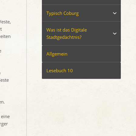
Typisch Coburg
este,
t
Was ist das Digitale
eiten
Stadtgedächtnis?
e
Allgemein
Lesebuch 10
m
Veste
en.
 eine
rger