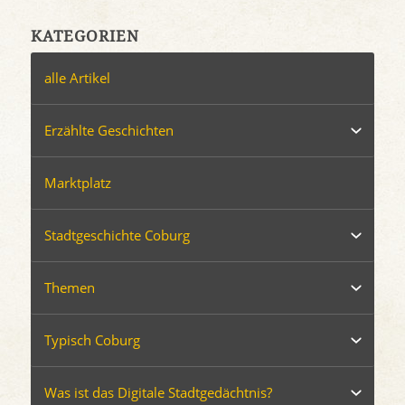
KATEGORIEN
alle Artikel
Erzählte Geschichten
Marktplatz
Stadtgeschichte Coburg
Themen
Typisch Coburg
Was ist das Digitale Stadtgedächtnis?