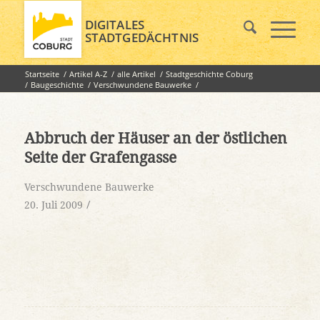
DIGITALES
STADTGEDÄCHTNIS
Startseite
/
Artikel A-Z
/
alle Artikel
/
Stadtgeschichte Coburg
/
Baugeschichte
/
Verschwundene Bauwerke
/
Abbruch der Häuser an der östlichen Seite der Grafengasse
Abbruch der Häuser an der östlichen
Seite der Grafengasse
Verschwundene Bauwerke
/
20. Juli 2009