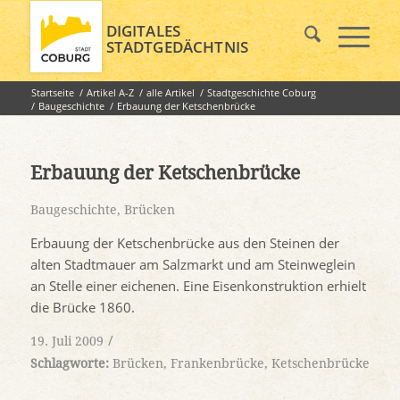
DIGITALES
STADTGEDÄCHTNIS
Startseite
/
Artikel A-Z
/
alle Artikel
/
Stadtgeschichte Coburg
/
Baugeschichte
/
Erbauung der Ketschenbrücke
Erbauung der Ketschenbrücke
Baugeschichte
,
Brücken
Erbauung der Ketschenbrücke aus den Steinen der
alten Stadtmauer am Salzmarkt und am Steinweglein
an Stelle einer eichenen. Eine Eisenkonstruktion erhielt
die Brücke 1860.
/
19. Juli 2009
Schlagworte:
Brücken
,
Frankenbrücke
,
Ketschenbrücke