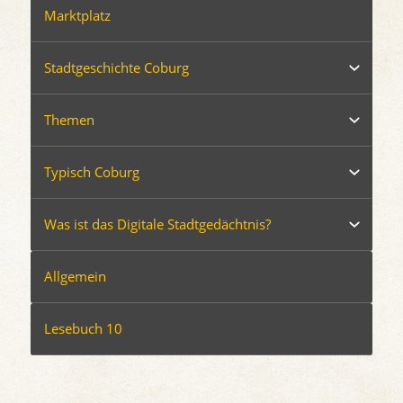
Marktplatz
Stadtgeschichte Coburg
Themen
Typisch Coburg
Was ist das Digitale Stadtgedächtnis?
Allgemein
Lesebuch 10