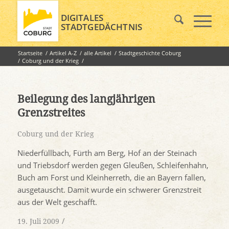
DIGITALES
STADTGEDÄCHTNIS
Startseite
/
Artikel A-Z
/
alle Artikel
/
Stadtgeschichte Coburg
/
Coburg und der Krieg
/
Beilegung des langjährigen Grenzstreites
Beilegung des langjährigen
Grenzstreites
Coburg und der Krieg
Niederfüllbach, Fürth am Berg, Hof an der Steinach
und Triebsdorf werden gegen Gleußen, Schleifenhahn,
Buch am Forst und Kleinherreth, die an Bayern fallen,
ausgetauscht. Damit wurde ein schwerer Grenzstreit
aus der Welt geschafft.
/
19. Juli 2009