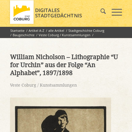
DIGITALES
STADTGEDÄCHTNIS
Startseite
/
Artikel A-Z
/
alle Artikel
/
Stadtgeschichte Coburg
/
Baugeschichte
/
Veste Coburg / Kunstsammlungen
/
William Nicholson – Lithographie “U for Urchin” aus der Folge
“An...
William Nicholson – Lithographie “U
for Urchin” aus der Folge “An
Alphabet”, 1897/1898
Veste Coburg / Kunstsammlungen