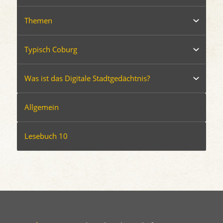
Themen
Typisch Coburg
Was ist das Digitale Stadtgedächtnis?
Allgemein
Lesebuch 10