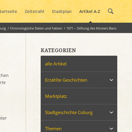
tartseite
Zeitstrahl
Stadtplan
Artikel A-Z
burg
/
Chronologische Daten und Fakten
/
1071 – Stiftung des Klosters Banz
KATEGORIEN
alle Artikel
schen
Erzählte Geschichten
rte
Marktplatz
Stadtgeschichte Coburg
nter
Themen