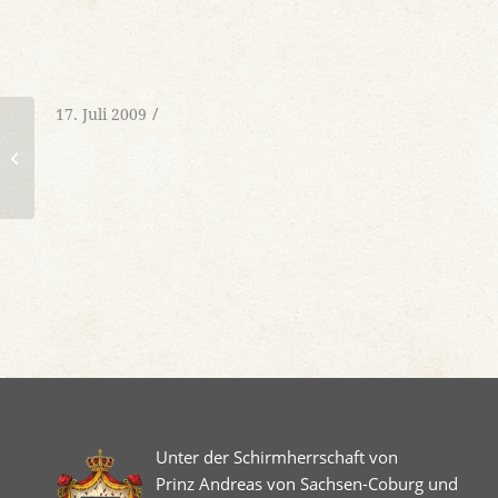
/
17. Juli 2009
Der Bausenberg und die
Teufelskanzel
Unter der Schirmherrschaft von
Prinz Andreas von Sachsen-Coburg und