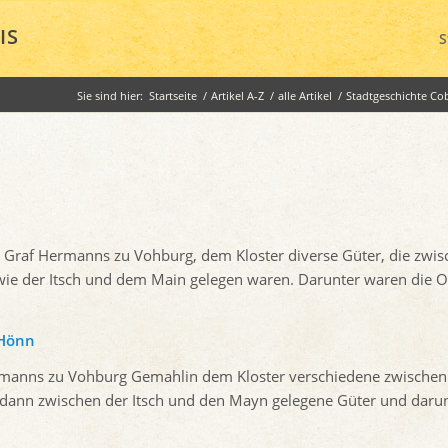
IS
S
Sie sind hier:
Startseite
/
Artikel A-Z
/
alle Artikel
/
Stadtgeschichte Co
on Graf Hermanns zu Vohburg, dem Kloster diverse Güter, die zwi
ie der Itsch und dem Main gelegen waren. Darunter waren die O
 Hönn
Hermanns zu Vohburg Gemahlin dem Kloster verschiedene zwischen
dann zwischen der Itsch und den Mayn gelegene Güter und daru