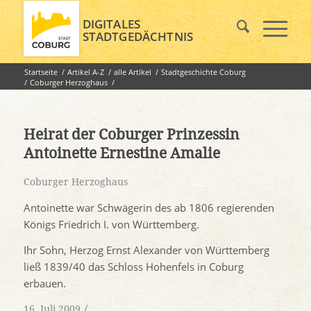
DIGITALES
STADTGEDÄCHTNIS
Startseite
/
Artikel A-Z
/
alle Artikel
/
Stadtgeschichte Coburg
/
Coburger Herzoghaus
/
Heirat der Coburger Prinzessin Antoinette Ernestine Amalie
Heirat der Coburger Prinzessin
Antoinette Ernestine Amalie
Coburger Herzoghaus
Antoinette war Schwägerin des ab 1806 regierenden
Königs Friedrich I. von Württemberg.
Ihr Sohn, Herzog Ernst Alexander von Württemberg
ließ 1839/40 das Schloss Hohenfels in Coburg
erbauen.
/
16. Juli 2009