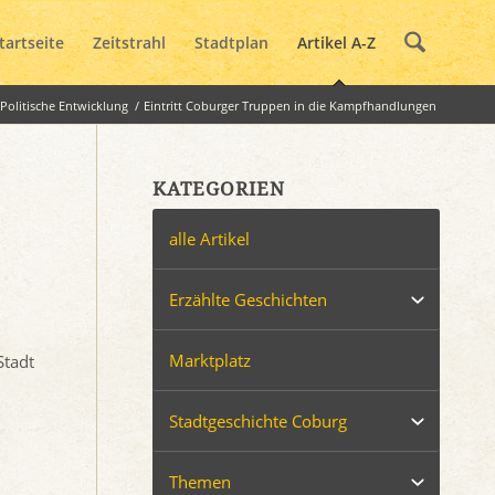
tartseite
Zeitstrahl
Stadtplan
Artikel A-Z
Politische Entwicklung
/
Eintritt Coburger Truppen in die Kampfhandlungen
KATEGORIEN
alle Artikel
Erzählte Geschichten
Marktplatz
Stadt
Stadtgeschichte Coburg
Themen