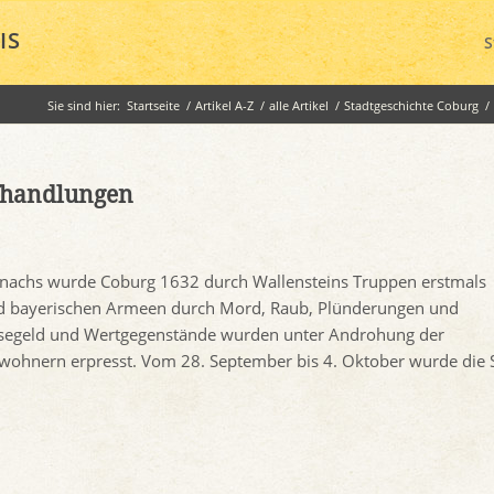
IS
S
Sie sind hier:
Startseite
/
Artikel A-Z
/
alle Artikel
/
Stadtgeschichte Coburg
/
pfhandlungen
onachs wurde Coburg 1632 durch Wallensteins Truppen erstmals
und bayerischen Armeen durch Mord, Raub, Plünderungen und
Lösegeld und Wertgegenstände wurden unter Androhung der
wohnern erpresst. Vom 28. September bis 4. Oktober wurde die 