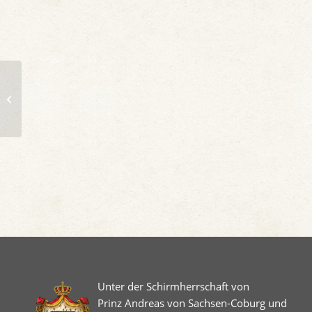
Herzog Johann Casimir schließt sich
der evangelischen Kriegspartei an
Unter der Schirmherrschaft von
Prinz Andreas von Sachsen-Coburg und