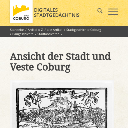
DIGITALES
STADTGEDÄCHTNIS
Startseite
/
Artikel A-Z
/
alle Artikel
/
Stadtgeschichte Coburg
/
Baugeschichte
/
Stadtansichten
/
Ansicht der Stadt und Veste Coburg
Ansicht der Stadt und
Veste Coburg