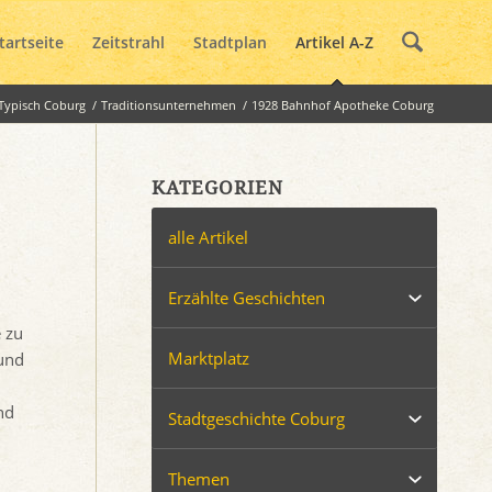
tartseite
Zeitstrahl
Stadtplan
Artikel A-Z
Typisch Coburg
/
Traditionsunternehmen
/
1928 Bahnhof Apotheke Coburg
KATEGORIEN
alle Artikel
Erzählte Geschichten
 zu
Marktplatz
 und
nd
Stadtgeschichte Coburg
Themen