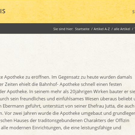
IS
S
Sie sind hier:
Startseite
/
Artikel A-Z
/
alle Artikel
/
itte Apotheke zu eröffnen. Im Gegensatz zu heute wurden damals
 Zeiten ehielt die Bahnhof- Apotheke schnell einen festen
er Apotheke. In seinem mehr als 20jährigen Wirken bauter er sie
 durch sein freundliches und einfühlsames Wesen überaus beliebt
 Ebermann geführt, unterstüzt von seiner Ehefrau Jutta, die auch
mm. Vor zwei Jahren wurde die Apotheke umgebaut und grundlege
tischen Hauses der traditonsgebundenen Charakters der Offizin
alle modernen Einrichtungen, die eine leistungsfähige und