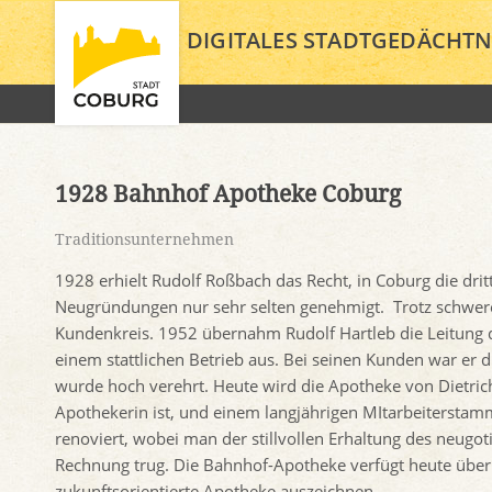
DIGITALES STADTGEDÄCHTN
1928 Bahnhof Apotheke Coburg
Traditionsunternehmen
1928 erhielt Rudolf Roßbach das Recht, in Coburg die dr
Neugründungen nur sehr selten genehmigt. Trotz schwerer
Kundenkreis. 1952 übernahm Rudolf Hartleb die Leitung d
einem stattlichen Betrieb aus. Bei seinen Kunden war er
wurde hoch verehrt. Heute wird die Apotheke von Dietrich
Apothekerin ist, und einem langjährigen MItarbeitersta
renoviert, wobei man der stillvollen Erhaltung des neugo
Rechnung trug. Die Bahnhof-Apotheke verfügt heute über 
zukunftsorientierte Apotheke auszeichnen.