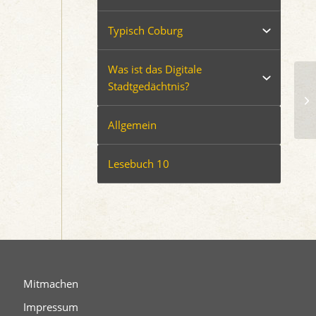
Typisch Coburg
Was ist das Digitale
Stadtgedächtnis?
Allgemein
Lesebuch 10
Mitmachen
Impressum