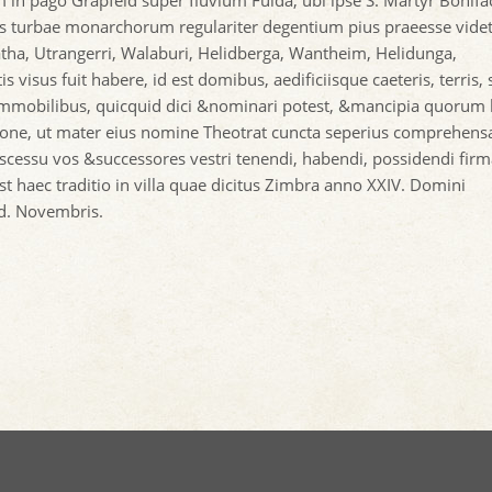
in pago Grapfeld super fluvium Fulda, ubi ipse S. Martyr Bonifa
as turbae monarchorum regulariter degentium pius praeesse videt
atha, Utrangerri, Walaburi, Helidberga, Wantheim, Helidunga,
s visus fuit habere, id est domibus, aedificiisque caeteris, terris, s
&immobilibus, quicquid dici &nominari potest, &mancipia quorum
ione, ut mater eius nomine Theotrat cuncta seperius comprehens
scessu vos &successores vestri tenendi, habendi, possidendi fir
 haec traditio in villa quae dicitus Zimbra anno XXIV. Domini
nd. Novembris.