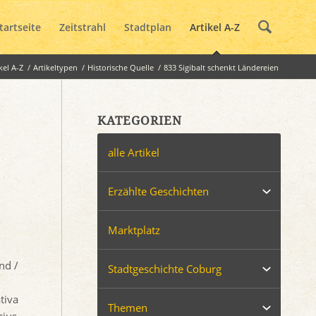
tartseite
Zeitstrahl
Stadtplan
Artikel A-Z
kel A-Z
/
Artikeltypen
/
Historische Quelle
/
833 Sigibalt schenkt Ländereien
KATEGORIEN
alle Artikel
Erzählte Geschichten
Marktplatz
nd /
Stadtgeschichte Coburg
tiva
Themen