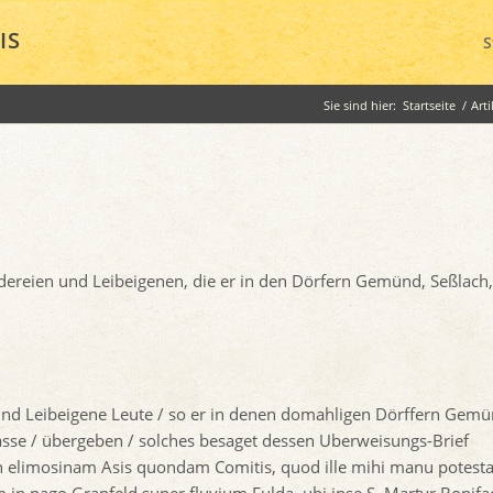
IS
S
Sie sind hier:
Startseite
/
Arti
ändereien und Leibeigenen, die er in den Dörfern Gemünd, Seßlach,
 und Leibeigene Leute / so er in denen domahligen Dörffern Gemü
sse / übergeben / solches besaget dessen Uberweisungs-Brief
n elimosinam Asis quondam Comitis, quod ille mihi manu potesta