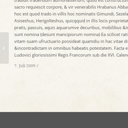
tradidit tradendum admonasterium, quod est constructum 
sacro requiescit corpore, & vir venerabilis Hrabanus Abb
hoc est quod trado in villis hoc nominatis Gimundi, Sezel
Asiseshus, Herigolteshus, quicqquid in illis locis proprietati
pratis, pascuis, aquis aquarumve decuribus, mobilibus 
sunt nomina (desunt mancipiorum nomina) Ea scilicet rat
vitam suam ufructuario possideat quamdiu in hac vitae di
Gedicht zum Hahnfluß
&incontradictam in omnibus habeatis potestatem. Facta est
Ludovici gloriosissimi Regis Francorum sub die XVI. Cale
/
7. Juli 2009