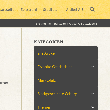
tartseite
Zeitstrahl
Stadtplan
Artikel A-Z
Sie sind hier:
Startseite
/
Artikel A-Z
/
Zwiebeln
KATEGORIEN
alle Artikel
Erzählte Geschichten
Marktplatz
örner
Stadtgeschichte Coburg
Themen