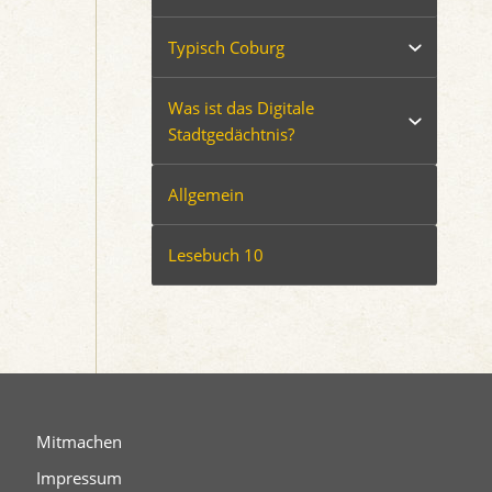
Typisch Coburg
Was ist das Digitale
Stadtgedächtnis?
Allgemein
Lesebuch 10
Mitmachen
Impressum