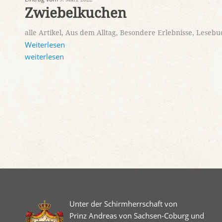
Zwiebelkuchen
alle Artikel
,
Aus dem Alltag
,
Besondere Erlebnisse
,
Lesebu
Weiterlesen
weiterlesen
Unter der Schirmherrschaft von
Prinz Andreas von Sachsen-Coburg und