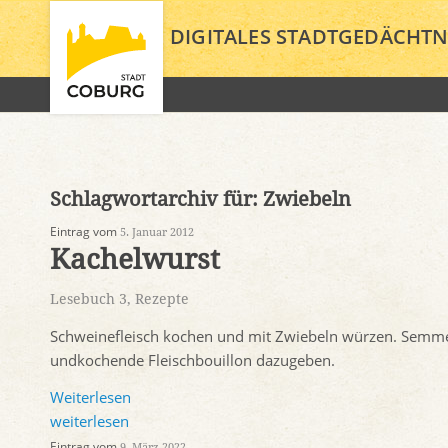
DIGITALES STADTGEDÄCHTN
Schlagwortarchiv für:
Zwiebeln
Eintrag vom
5. Januar 2012
Kachelwurst
Lesebuch 3
,
Rezepte
Schweinefleisch kochen und mit Zwiebeln würzen. Semmeln
undkochende Fleischbouillon dazugeben.
Weiterlesen
weiterlesen
Eintrag vom
9. März 2022