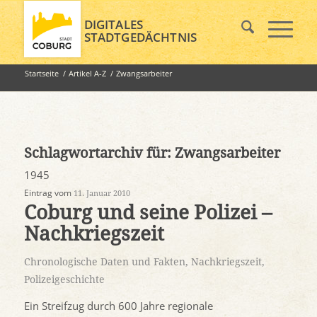
DIGITALES
STADTGEDÄCHTNIS
Startseite
/
Artikel A-Z
/
Zwangsarbeiter
Schlagwortarchiv für:
Zwangsarbeiter
1945
Eintrag vom
11. Januar 2010
Coburg und seine Polizei –
Nachkriegszeit
Chronologische Daten und Fakten
,
Nachkriegszeit
,
Polizeigeschichte
Ein Streifzug durch 600 Jahre regionale