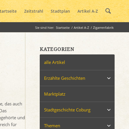
tartseite
Zeitstrahl
Stadtplan
Artikel A-Z
Sie sind hier:
Startseite
/
Artikel A-Z
/
Zigarrenfabrik
KATEGORIEN
alle Artikel
Erzählte Geschichten
Marktplatz
e, das auch
Stadtgeschichte Coburg
 Das
angehörte und
reich für
Themen