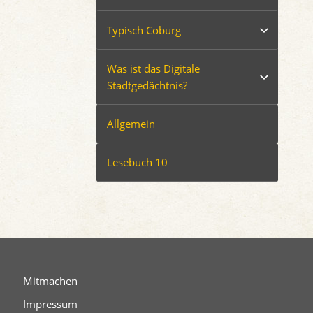
Typisch Coburg
Was ist das Digitale
Stadtgedächtnis?
Allgemein
Lesebuch 10
Mitmachen
Impressum